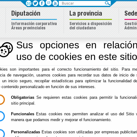
Buscar
Diputación
La provincia
Sede
Información corporativa
Servicios a disposición
Gestió
Áreas provinciales
del ciudadano
Admini
Sus opciones en relación
uso de cookies en este siti
Inicio
-
Igualdad
-
kies son importantes para el correcto funcionamiento del sitio. Para me
/Servicios/cmsdipr
ncia de navegación, usamos cookies para recordar sus datos de inicio de 
e un inicio seguro, recopilar estadísticas para optimizar la funcionalidad de
e contenido personalizado en función de sus intereses.
Obligatorias
Se requieren estas cookies para permitir la funcional
sitio principal.
- -
Funcionales
Estas cookies nos permiten analizar el uso del Sitio 
[más información]
manera que podamos medir y mejorar el funcionamiento.
Personalizadas
Estas cookies son utilizadas por empresas publicitar