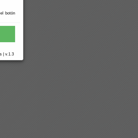
 el botón
 | v.1.3