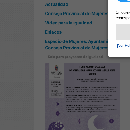
Actualidad
Si quier
Consejo Provincial de Mujeres
correspo
Vídeo para la igualdad
Enlaces
Espacio de Mujeres: Ayuntamientos y
[Ver Po
Consejo Provincial de Mujeres
Sala para proyectos de igualdad