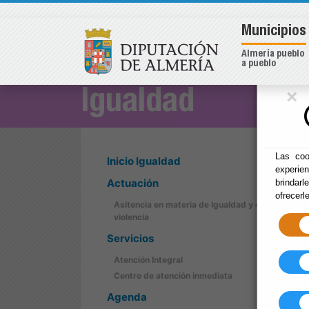
Municipios
Almería pueblo
a pueblo
×
Igualdad
Las coo
Inicio Igualdad
experie
Actuación
brindarl
ofrecerl
Asitencia en materia de Igualdad y contra la
violencia
Servicios
Atención Integral
Centro de atención inmediata
Agenda