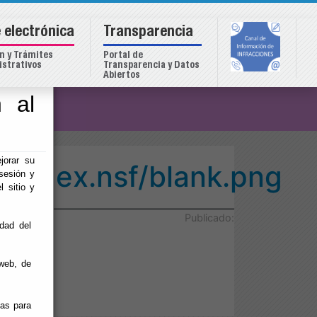
 electrónica
Transparencia
n y Trámites
Portal de
strativos
Transparencia y Datos
Abiertos
 al
o
jorar su
o/index.nsf/blank.png
sesión y
l sitio y
Publicado:
idad del
web, de
ias para