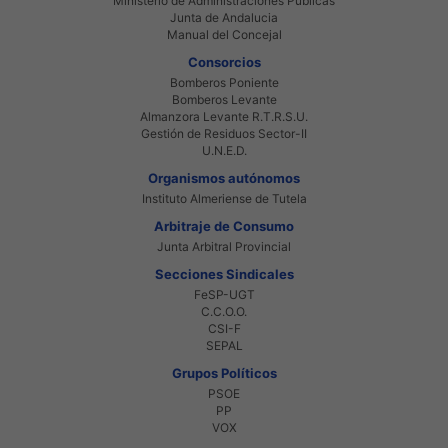
Ministerio de Administraciones Públicas
Junta de Andalucia
Manual del Concejal
Consorcios
Bomberos Poniente
Bomberos Levante
Almanzora Levante R.T.R.S.U.
Gestión de Residuos Sector-II
U.N.E.D.
Organismos autónomos
Instituto Almeriense de Tutela
Arbitraje de Consumo
Junta Arbitral Provincial
Secciones Sindicales
FeSP-UGT
C.C.O.O.
CSI-F
SEPAL
Grupos Políticos
PSOE
PP
VOX