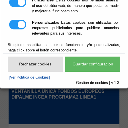
Funcionales
Estas cookies nos permiten analizar
Teletipos
el uso del Sitio web, de manera que podamos medir
y mejorar el funcionamiento.
Personalizadas
Estas cookies son utilizadas por
empresas publicitarias para publicar anuncios
VENTANILLA ÚNICA FONDOS EUROPEOS
relevantes para sus intereses.
DIPALME INCEA PROGRAMA2 LINEA2
Si quiere inhabilitar las cookies funcionales y/o personalizadas,
haga click sobre el botón correspondiente.
Rechazar cookies
Guardar configuración
29/04/2026
INCEA PROGRAMA2 LINEA2
Ver noticia
[Ver Política de Cookies]
Gestión de cookies | v.1.3
VENTANILLA ÚNICA FONDOS EUROPEOS
DIPALME INCEA PROGRAMA2 LINEA1