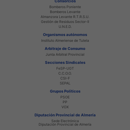
Consorcios
Bomberos Poniente
Bomberos Levante
Almanzora Levante R.T.R.S.U.
Gestión de Residuos Sector-II
U.N.E.D.
Organismos autónomos
Instituto Almeriense de Tutela
Arbitraje de Consumo
Junta Arbitral Provincial
Secciones Sindicales
FeSP-UGT
C.C.O.O.
CSI-F
SEPAL
Grupos Políticos
PSOE
PP
VOX
Diputación Provincial de Almería
Sede Electrónica
Diputación Provincial de Almería