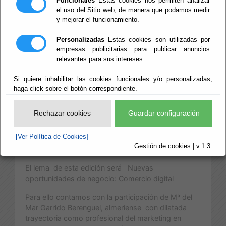
Funcionales
Estas cookies nos permiten analizar
el uso del Sitio web, de manera que podamos medir
economía
y mejorar el funcionamiento.
almeriense
Personalizadas
Estas cookies son utilizadas por
empresas publicitarias para publicar anuncios
relevantes para sus intereses.
Si quiere inhabilitar las cookies funcionales y/o personalizadas,
La Delegación de Igualdad de la Diputación de
haga click sobre el botón correspondiente.
Almería en colaboración con la Asociación de
Mujeres Empresarias ALMUR, va a realizar el
Rechazar cookies
Guardar configuración
próximo 8 de Noviembre la IV Jornada: Mujeres
empresarias como motor de la economía
[Ver Política de Cookies]
almeriense, dirigida a empresarias y
Gestión de cookies | v.1.3
emprendedoras de la provincia.
El lema de esta edición será Nuevas
oportunidades de negocio: Comercio digital
Para ello contamos con la participación de Mª del
Mar Garrido Berenguel, almeriense con dilatada
trayectoria como profesional del marketing en