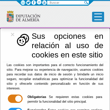
Buscar
×
Igualdad
Sus opciones en
relación al uso de
Menú Igualdad
cookies en este sitio
Inicio
-
Igualdad
- Mujeres empresarias como motor de la
Las cookies son importantes para el correcto funcionamiento del
economía almeriense
sitio. Para mejorar su experiencia de navegación, usamos cookies
No vigente.
para recordar sus datos de inicio de sesión y brindarle un inicio
seguro, recopilar estadísticas para optimizar la funcionalidad del
Mujeres
sitio y ofrecerle contenido personalizado en función de sus
intereses.
empresarias
Obligatorias
Se requieren estas cookies para
permitir la funcionalidad del sitio principal.
como motor de la