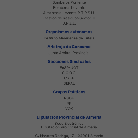
Bomberos Poniente
Bomberos Levante
Almanzora Levante R.T.R.S.U.
Gestión de Residuos Sector-II
U.N.E.D.
Organismos autónomos
Instituto Almeriense de Tutela
Arbitraje de Consumo
Junta Arbitral Provincial
Secciones Sindicales
FeSP-UGT
C.C.O.O.
CSI-F
SEPAL
Grupos Políticos
PSOE
PP
VOX
Diputación Provincial de Almería
Sede Electrónica
Diputación Provincial de Almería
C/ Navarro Rodrigo, 17 - 04001 Almería