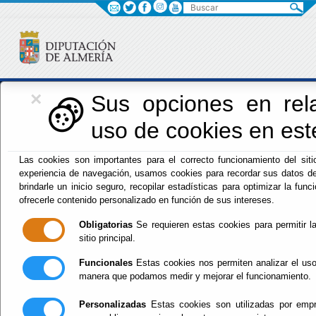
Buscar
×
Iniciativas Europeas
Sus opciones en rela
uso de cookies en este
Europedirectalmeria
Las cookies son importantes para el correcto funcionamiento del siti
experiencia de navegación, usamos cookies para recordar sus datos de
brindarle un inicio seguro, recopilar estadísticas para optimizar la funci
ofrecerle contenido personalizado en función de sus intereses.
Obligatorias
Se requieren estas cookies para permitir la
sitio principal.
Inicio
- Iniciativas Europeas
- VENTANILLA ÚNICA NGEU
DIPALME_Convocatoria_2024 Biorresiduos Línea 1
Funcionales
Estas cookies nos permiten analizar el uso
Vigente.
manera que podamos medir y mejorar el funcionamiento.
VENTANILLA ÚNICA
Personalizadas
Estas cookies son utilizadas por empre