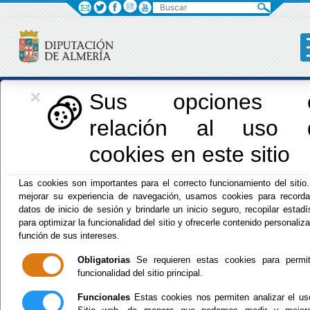
Buscar
×
Iniciativas Europeas
Sus opciones 
relación al uso 
Europedirectalmeria
cookies en este sitio
Las cookies son importantes para el correcto funcionamiento del sitio
mejorar su experiencia de navegación, usamos cookies para recorda
datos de inicio de sesión y brindarle un inicio seguro, recopilar estadí
para optimizar la funcionalidad del sitio y ofrecerle contenido personaliz
función de sus intereses.
Inicio
- Iniciativas Europeas
- VENTANILLA ÚNICA
FONDOS EUROPEOS DIPALME_
Obligatorias
Se requieren estas cookies para permit
Convocatoria2025_PATCUL
funcionalidad del sitio principal.
Vigente.
Funcionales
Estas cookies nos permiten analizar el us