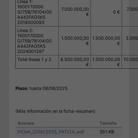
Línea 1:
1600170000
7.000.000,00
7.00
G/75B/76104/00
0 €
€
A442FAG5K5
2018000093
Línea 2:
1600170000
1.500.000,00
1.500.000,00
3.000
G/75B/78104/00
€
€
A442FAG5K5
2024001287
Total líneas 1 y 2
8.500.000,00
1.500.000,00
10.000
€
€
Plazo:
hasta 08/08/2025
(Más información en la ficha-resumen)
Anexos
Tamaño
FICHA_CONV2025_PATCUL.pdf
351 KB