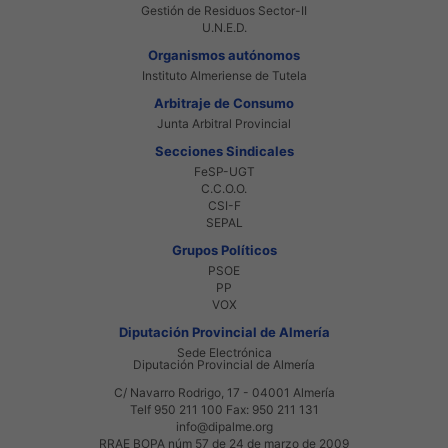
Gestión de Residuos Sector-II
U.N.E.D.
Organismos autónomos
Instituto Almeriense de Tutela
Arbitraje de Consumo
Junta Arbitral Provincial
Secciones Sindicales
FeSP-UGT
C.C.O.O.
CSI-F
SEPAL
Grupos Políticos
PSOE
PP
VOX
Diputación Provincial de Almería
Sede Electrónica
Diputación Provincial de Almería
C/ Navarro Rodrigo, 17 - 04001 Almería
Telf 950 211 100 Fax: 950 211 131
info@dipalme.org
RRAE BOPA núm 57 de 24 de marzo de 2009