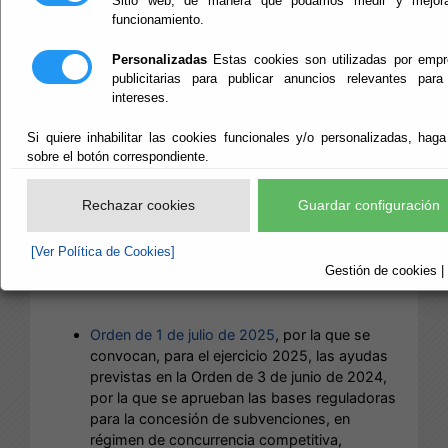
Sitio web, de manera que podamos medir y mejora
VENTANILLA ÚNICA
funcionamiento.
FONDOS EUROPEOS
Personalizadas
Estas cookies son utilizadas por emp
publicitarias para publicar anuncios relevantes par
intereses.
DIPALME_
Si quiere inhabilitar las cookies funcionales y/o personalizadas, haga
Convocatoria2025_PATC
sobre el botón correspondiente.
Rechazar cookies
Guardar configuración
Desde
Ventanilla Única_DIPALME
le informamos
[Ver Política de Cookies]
que se ha publicado:
Gestión de cookies | 
Orden de 1 de julio de 2025
, por la que se
convocan, para el ejercicio 2025, las ayudas
previstas en la Orden de 3 de junio de 2024,
por la que se aprueban las bases reguladoras
para la concesión de subvenciones, en
régimen de concurrencia competitiva,