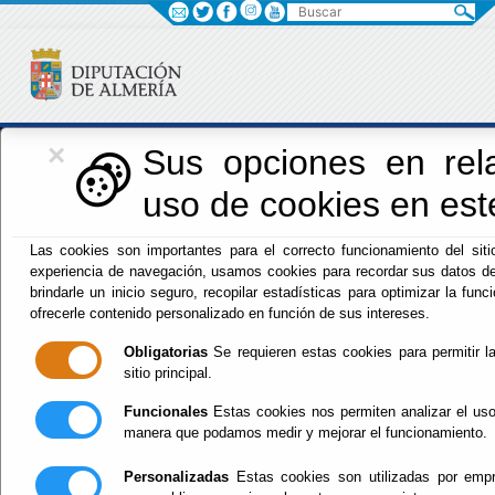
Buscar
×
Iniciativas Europeas
Sus opciones en rela
uso de cookies en este
Europedirectalmeria
Las cookies son importantes para el correcto funcionamiento del siti
experiencia de navegación, usamos cookies para recordar sus datos de
brindarle un inicio seguro, recopilar estadísticas para optimizar la funci
ofrecerle contenido personalizado en función de sus intereses.
Obligatorias
Se requieren estas cookies para permitir la
sitio principal.
Inicio
- Iniciativas Europeas
- VENTANILLA ÚNICA NGEU
DIPALME_ Convocatoria Programa Empleaverde+
Funcionales
Estas cookies nos permiten analizar el uso
Vigente.
manera que podamos medir y mejorar el funcionamiento.
VENTANILLA ÚNICA
Personalizadas
Estas cookies son utilizadas por empre