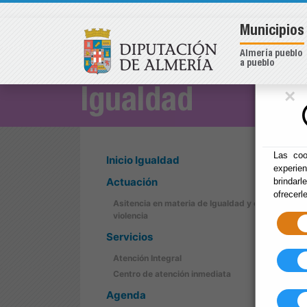
Municipios
Almería pueblo
a pueblo
×
Igualdad
Las coo
Inicio Igualdad
experie
Actuación
brindarl
ofrecerl
Asitencia en materia de Igualdad y contra la
violencia
Servicios
Atención Integral
Centro de atención inmediata
Agenda