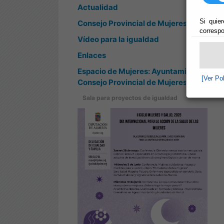
Actualidad
Si quier
Consejo Provincial de Mujeres
correspo
Vídeo para la igualdad
Enlaces
Espacio de Mujeres: Ayuntamientos y
[Ver Po
Consejo Provincial de Mujeres
Sala para proyectos de igualdad