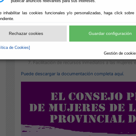
estudio profundizado que integra todas las dimensiones 
publicar anuncios relevantes para sus intereses.
multidisciplinar correspondiendo al Área de intervención 
e inhabilitar las cookies funcionales y/o personalizadas, haga click sobre
Atención directa y tratamiento de los problemas que
ndiente.
identificación de la situación de violencia.
Información, orientación y asesoramiento sobre lo
Rechazar cookies
Guardar configuración
Gestión de recursos y prestaciones sociales.
Apoyo y acompañamiento en la toma de decisione
lítica de Cookies]
Elaboración de Plan Individualizado de tratamient
Gestión de cookies
Derivación a aquellos servicios que puedan comple
Facilitación de recursos inmediatos a las mujeres 
Puede descargar la documentación completa aquí.