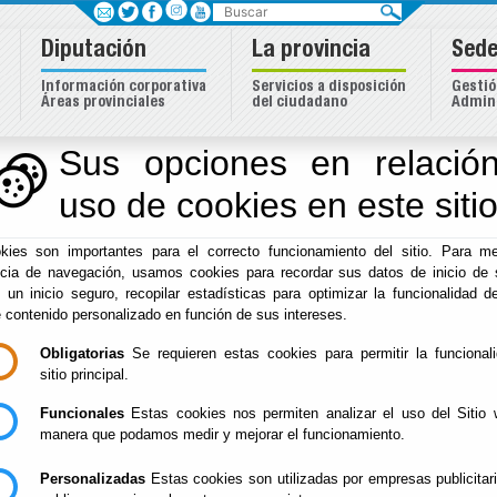
Buscar
Diputación
La provincia
Sede
Información corporativa
Servicios a disposición
Gestió
Áreas provinciales
del ciudadano
Admini
Sus opciones en relación
uso de cookies en este siti
Inicio
-
Igualdad
- Atención Integral
kies son importantes para el correcto funcionamiento del sitio. Para me
Atención Integral
ncia de navegación, usamos cookies para recordar sus datos de inicio de 
e un inicio seguro, recopilar estadísticas para optimizar la funcionalidad de
e contenido personalizado en función de sus intereses.
Obligatorias
Se requieren estas cookies para permitir la funcional
Este servicio tiene como objetivo principal la atención
sitio principal.
de la provincia de Almería. Es prestado por profesionales
valorar la demanda para informar, orientar y/o derivar el
Funcionales
Estas cookies nos permiten analizar el uso del Sitio 
aquellos recursos o Instituciones que puedan dar respues
manera que podamos medir y mejorar el funcionamiento.
En los casos de violencia contra la mujer, se requiere d
Personalizadas
Estas cookies son utilizadas por empresas publicitar