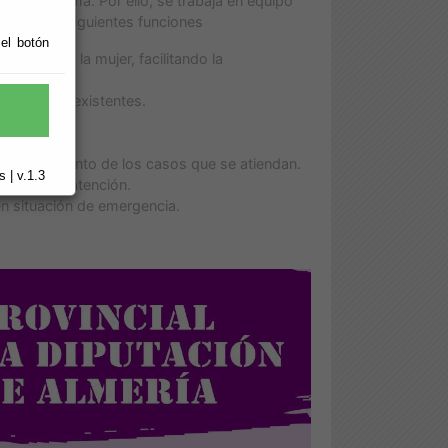
del problema. Por ello, se trabaja en equipo
Social las siguientes funciones
 el botón
 presente la mujer, facilitando la
s recursos existentes.
s.
o y seguimiento de los casos que se atiendan.
 | v.1.3
mentar la atención.
en situación de emergencia.