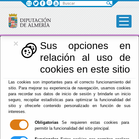
Buscar
×
Igualdad
Sus opciones en
relación al uso de
Menú Igualdad
cookies en este sitio
Inicio
-
Igualdad
- Centro de Atención Inmediata
Las cookies son importantes para el correcto funcionamiento del
sitio. Para mejorar su experiencia de navegación, usamos cookies
Centro de
para recordar sus datos de inicio de sesión y brindarle un inicio
seguro, recopilar estadísticas para optimizar la funcionalidad del
Atención
sitio y ofrecerle contenido personalizado en función de sus
intereses.
Inmediata
Obligatorias
Se requieren estas cookies para
permitir la funcionalidad del sitio principal.