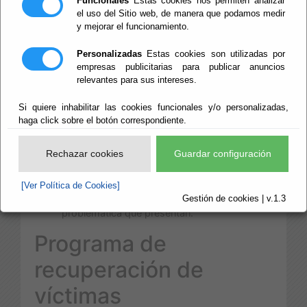
Funcionales
Estas cookies nos permiten analizar
el uso del Sitio web, de manera que podamos medir
Centro de atención
y mejorar el funcionamiento.
inmediata
Personalizadas
Estas cookies son utilizadas por
empresas publicitarias para publicar anuncios
LÍNEA 900 71 35 35
relevantes para sus intereses.
Proporciona una acogida inmediata a las mujeres
Si quiere inhabilitar las cookies funcionales y/o personalizadas,
víctimas de violencia de género y a sus hijos/as.
haga click sobre el botón correspondiente.
Ofrece:
Rechazar cookies
Guardar configuración
Alojamiento temporal durante la situación de
riesgo.
[Ver Política de Cookies]
Atención por un equipo multidisciplinar de la
Gestión de cookies | v.1.3
problemática que presentan.
Programa de
recuperación de
víctimas