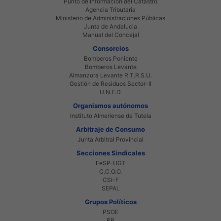
Punto de Informacion del Catastro
Agencia Tributaria
Ministerio de Administraciones Públicas
Junta de Andalucia
Manual del Concejal
Consorcios
Bomberos Poniente
Bomberos Levante
Almanzora Levante R.T.R.S.U.
Gestión de Residuos Sector-II
U.N.E.D.
Organismos autónomos
Instituto Almeriense de Tutela
Arbitraje de Consumo
Junta Arbitral Provincial
Secciones Sindicales
FeSP-UGT
C.C.O.O.
CSI-F
SEPAL
Grupos Políticos
PSOE
PP