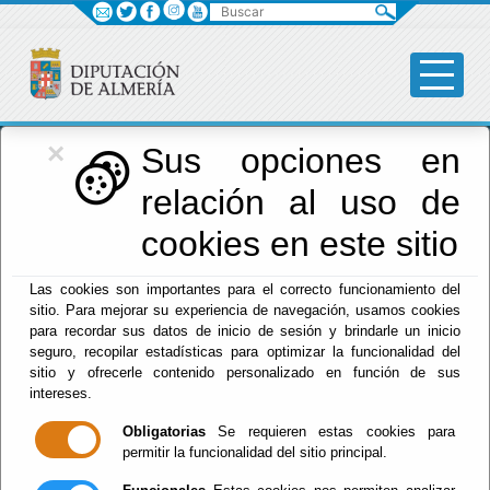
Buscar
×
Diputación
Sus opciones en
relación al uso de
Menú Diputación
cookies en este sitio
Inicio
-
Diputación
- Presidencia y Promoción Provincial
Las cookies son importantes para el correcto funcionamiento del
sitio. Para mejorar su experiencia de navegación, usamos cookies
Presidencia y
para recordar sus datos de inicio de sesión y brindarle un inicio
seguro, recopilar estadísticas para optimizar la funcionalidad del
Promoción
sitio y ofrecerle contenido personalizado en función de sus
intereses.
Provincial
Obligatorias
Se requieren estas cookies para
permitir la funcionalidad del sitio principal.