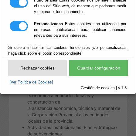
Funcionales
Estas cookies nos permiten analizar
el uso del Sitio web, de manera que podamos medir
Escuchar
y mejorar el funcionamiento.
Área de
Presidencia y Promoción
Personalizadas
Estas cookies son utilizadas por
Provincial
empresas publicitarias para publicar anuncios
relevantes para sus intereses.
Las competencias de esta Área, distribuidas
conforme a su estructura, son:
Si quiere inhabilitar las cookies funcionales y/o personalizadas,
haga click sobre el botón correspondiente.
a) Competencias directamente correspondiente
al Diputado de Presidencia, Reto Demográfico,
Rechazar cookies
Guardar configuración
Patrimonio Histórico y turismo:
[Ver Política de Cookies]
Relaciones institucionales.
Gestión de cookies | v.1.3
Oficina de Colaboración Local: Asistencia
económica a entidades locales y
concertación de
la asistencia económica, técnica y material de
la Corporación Provincial a las entidades
locales de la provincia.
Actividades institucionales. Plan Estratégico
de subvenciones.