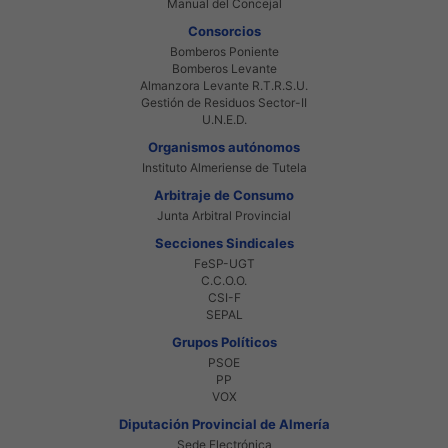
Manual del Concejal
Consorcios
Bomberos Poniente
Bomberos Levante
Almanzora Levante R.T.R.S.U.
Gestión de Residuos Sector-II
U.N.E.D.
Organismos autónomos
Instituto Almeriense de Tutela
Arbitraje de Consumo
Junta Arbitral Provincial
Secciones Sindicales
FeSP-UGT
C.C.O.O.
CSI-F
SEPAL
Grupos Políticos
PSOE
PP
VOX
Diputación Provincial de Almería
Sede Electrónica