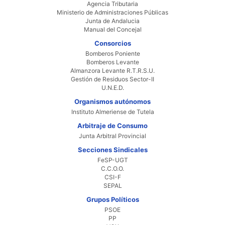
Agencia Tributaria
Ministerio de Administraciones Públicas
Junta de Andalucia
Manual del Concejal
Consorcios
Bomberos Poniente
Bomberos Levante
Almanzora Levante R.T.R.S.U.
Gestión de Residuos Sector-II
U.N.E.D.
Organismos autónomos
Instituto Almeriense de Tutela
Arbitraje de Consumo
Junta Arbitral Provincial
Secciones Sindicales
FeSP-UGT
C.C.O.O.
CSI-F
SEPAL
Grupos Políticos
PSOE
PP