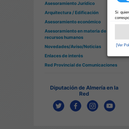
Asesoramiento Jurídico
Arquitectura / Edificación
Si quier
correspo
Asesoramiento económico
Asesoramiento en materia de
recursos humanos
[Ver Po
Novedades/Aviso/Noticias
Enlaces de interés
Red Provincial de Comunicaciones
Diputación de Almería en la
Red