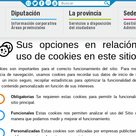
Buscar
Diputación
La provincia
Sede
Información corporativa
Servicios a disposición
Gestió
Áreas provinciales
del ciudadano
Admini
ipios
Sus opciones en relación
uso de cookies en este siti
Inicio
-
Asistencia Municipios
- Enlaces de interés
kies son importantes para el correcto funcionamiento del sitio. Para me
Enlaces de interés
ncia de navegación, usamos cookies para recordar sus datos de inicio de 
e un inicio seguro, recopilar estadísticas para optimizar la funcionalidad de
e contenido personalizado en función de sus intereses.
Obligatorias
Se requieren estas cookies para permitir la funcional
Encuesta de Infraestructura de las Entidades Local
sitio principal.
Urbanismo en Red
Legislación consolidada
Funcionales
Estas cookies nos permiten analizar el uso del Sitio 
BOE Legislación
manera que podamos medir y mejorar el funcionamiento.
Legislación consolidada del Instituto Andaluz de 
Personalizadas
Web del Parlamento de Andalucía
Estas cookies son utilizadas por empresas publicitar