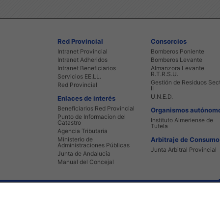
Red Provincial
Consorcios
Intranet Provincial
Bomberos Poniente
Intranet Adheridos
Bomberos Levante
Intranet Beneficiarios
Almanzora Levante
R.T.R.S.U.
Servicios EE.LL.
Gestión de Residuos Sec
Red Provincial
II
U.N.E.D.
Enlaces de interés
Beneficiarios Red Provincial
Organismos autónom
Punto de Informacion del
Instituto Almeriense de
Catastro
Tutela
Agencia Tributaria
Ministerio de
Arbitraje de Consumo
Administraciones Públicas
Junta Arbitral Provincial
Junta de Andalucia
Manual del Concejal