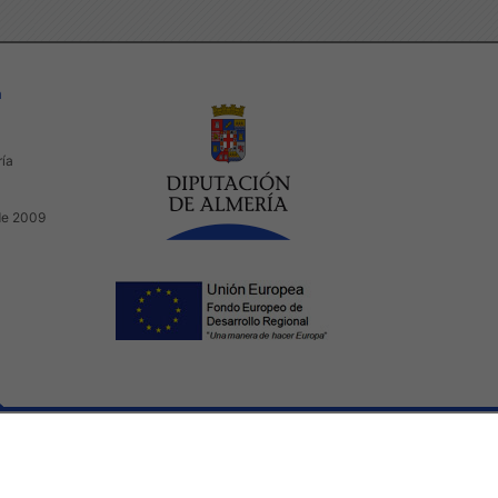
a
ría
de 2009