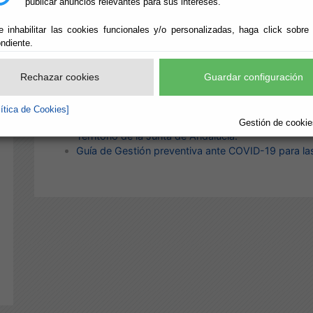
publicar anuncios relevantes para sus intereses.
Web del Código Técnico de la Edificación (CTE)
Web del Instituto de Estadística y Cartografía de 
e inhabilitar las cookies funcionales y/o personalizadas, haga click sobre
Red de Información Ambiental (REDIAM) de la Con
ndiente.
Territorio de la Junta de Andalucía
Consulta de Autorizaciones Ambientales otorgadas 
Rechazar cookies
de Medio Ambiente y Ordenación del Territorio
Guardar configuración
Integradas
Unificadas
lítica de Cookies]
Consulta de planeamiento urbanístico de la Conse
Gestión de cookies
Territorio de la Junta de Andalucía.
Guía de Gestión preventiva ante COVID-19 para la