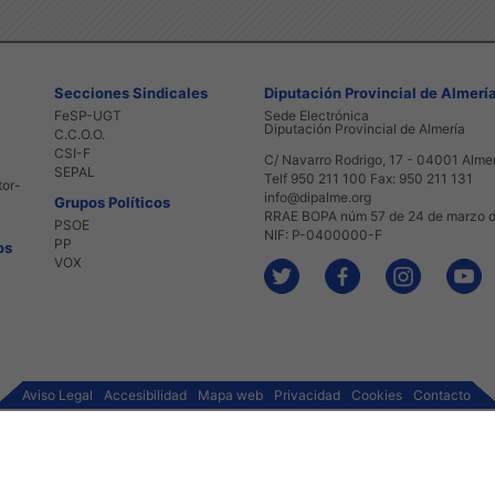
Secciones Sindicales
Diputación Provincial de Almerí
FeSP-UGT
Sede Electrónica
Diputación Provincial de Almería
C.C.O.O.
CSI-F
C/ Navarro Rodrigo, 17 - 04001 Alme
SEPAL
Telf 950 211 100 Fax: 950 211 131
tor-
info@dipalme.org
Grupos Políticos
RRAE BOPA núm 57 de 24 de marzo 
PSOE
NIF: P-0400000-F
PP
os
VOX
Aviso Legal
Accesibilidad
Mapa web
Privacidad
Cookies
Contacto