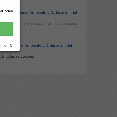
Andalucía
 el botón
sejería de Medio Ambiente y Ordenación del
(Integradas y Unificadas) por la Consejería
jería de Medio Ambiente y Ordenación del
 | v.1.3
s Entidades Locales