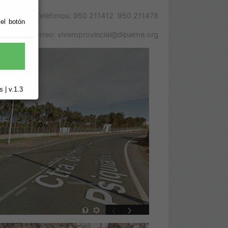
Contacto: Teléfonos: 950 211412 950 211478
 el botón
Correo: viveroprovincial@dipalme.org
 | v.1.3