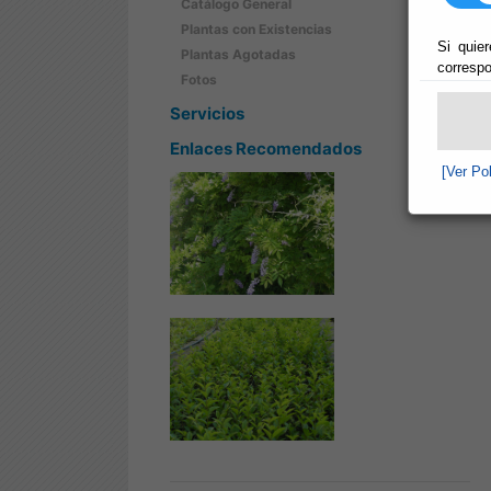
Catálogo General
Plantas con Existencias
Si quier
Plantas Agotadas
correspo
Fotos
Servicios
Enlaces Recomendados
[Ver Po