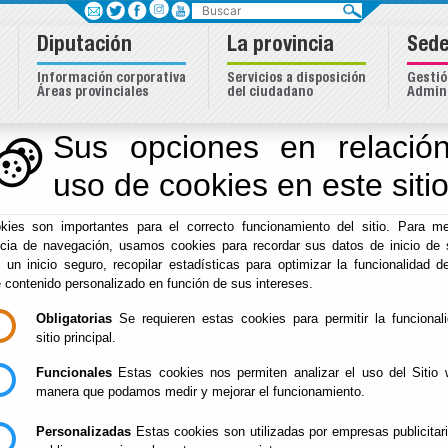
Buscar
Diputación
La provincia
Sede
Información corporativa
Servicios a disposición
Gestió
Áreas provinciales
del ciudadano
Admini
Sus opciones en relación
uso de cookies en este siti
kies son importantes para el correcto funcionamiento del sitio. Para me
ncia de navegación, usamos cookies para recordar sus datos de inicio de 
e un inicio seguro, recopilar estadísticas para optimizar la funcionalidad de
e contenido personalizado en función de sus intereses.
Obligatorias
Se requieren estas cookies para permitir la funcional
Inicio
sitio principal.
Funcionales
Estas cookies nos permiten analizar el uso del Sitio 
La Diputación pone a disposición de los municipios 
manera que podamos medir y mejorar el funcionamiento.
Servicio capaz de atender sus necesidades, tanto en
jardinería publica y el arbolado urbano, como en 
Personalizadas
Estas cookies son utilizadas por empresas publicitar
especializada correspondiente.