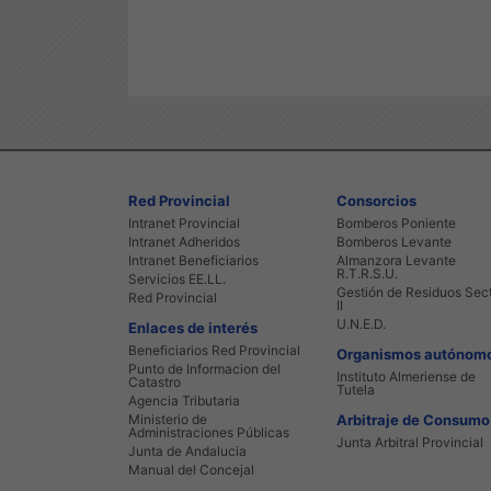
Red Provincial
Consorcios
Intranet Provincial
Bomberos Poniente
Intranet Adheridos
Bomberos Levante
Intranet Beneficiarios
Almanzora Levante
R.T.R.S.U.
Servicios EE.LL.
Gestión de Residuos Sec
Red Provincial
II
U.N.E.D.
Enlaces de interés
Beneficiarios Red Provincial
Organismos autónom
Punto de Informacion del
Instituto Almeriense de
Catastro
Tutela
Agencia Tributaria
Ministerio de
Arbitraje de Consumo
Administraciones Públicas
Junta Arbitral Provincial
Junta de Andalucia
Manual del Concejal