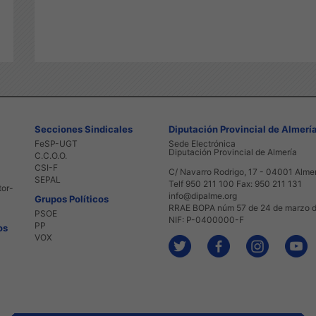
Secciones Sindicales
Diputación Provincial de Almerí
FeSP-UGT
Sede Electrónica
Diputación Provincial de Almería
C.C.O.O.
CSI-F
C/ Navarro Rodrigo, 17 - 04001 Alme
SEPAL
Telf 950 211 100 Fax: 950 211 131
tor-
info@dipalme.org
Grupos Políticos
RRAE BOPA núm 57 de 24 de marzo 
PSOE
NIF: P-0400000-F
PP
os
VOX